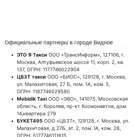
Официальные партнеры в городе Видное
ЭТО Я Такси
ООО «ТрансИнформ»
,
127106, г.
Москва, Алтуфьевское шоссе 11, корп. 2, кв.
137
, ОГРН:
1177746022904
ЦБЗТ такси
ООО «БИОС»,
129128, г. Москва,
ул. Малахитовая, 27 Б, пом. 1А, ком. 5
,
ОГРН:
1187746029580
Mobidik Taxi
ООО «ЭВО»
,
141075, Московская
область, г. Королев, пр-кт Космонавтов, дом
14,квартира 279
БУКЕТ495
ООО «ЦБЗТ»
,
129128, г. Москва, ул.
Малахитовая, д 27Б, эт. 2, пом. IA, ком. 28
,
ОГРН:
5177746111615