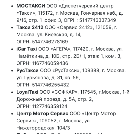
МОСТАКСИ
ООО «Диспетчерский центр
«Такси»
,
115172, г. Москва, Гончарная наб., д.
9/16, стр. 1 ,офис 3
, ОГРН:
5147746337349
Такси 2412
ООО «Сервис 2412»
,
121059, г.
Москва, ул. Киевская, д. 14
,
ОГРН:
5147746278169
iCar Taxi
ООО «АГЕРА»,
117420, г. Москва, ул.
Намёткина, д. 10Б, стр. 2Б/Н, этаж 1, ком. 3
,
ОГРН:
1167746059436
РусТакси
ООО «РусТакси»,
109388, г. Москва,
ул. Гурьянова, д. 31, кв. 59
,
ОГРН:
5147746255432
LoyalTaxi
ООО «СОФКАР»
,
117545, г.Москва, 1-й
Дорожный проезд, д. 5А, стр. 2
,
ОГРН:
1127746359124
Центр Мотор Сервис
ООО «Центр Мотор
Сервис»
,
109052, г. Москва, ул.
Нижегородская, 104/3