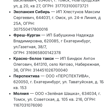
Васильевич, 634061, г. Томск, Новгородская
ул, д 20, кв 27, ОГРН: 317703100073721
Экспансия Сибирь
— ИП Хлестунов Максим
Сергеевич, 644031, г. Омск, ул. 24-я Линия, д
25А, ОГРН:
307550417800016
Фреш-Курган
— ИП Бабушкина Надежда
Владимировна, 620085, г Екатеринбург,
ул.Газетная, 38/7,
ОГРН: 316965800142378
Красно-белое такси
— ИП Биндюк Антон
Олегович, 641310, село Кетово, Набережная,
36, ОГРН: 314451026700040
Перспектива
— ООО «ПЕРСПЕКТИВА»,
620050, г. Екатеринбург, ул. Таватуйская, д. 1Б
кв. 153
Молния
— ООО «Зелёная Шашка», 634034, г.
Томск, ул. Советская, д. 105 кв. 216, ОГРН:
1167031076090