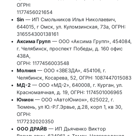
ОГРН:
1177456021654
Sin
— ИП Смольников Илья Николаевич,
644015, г Омск, ул. Куломзинская, 73а, ОГРН:
316554300138161
Аксима Групп
— ООО «Аксима Групп», 454084,
г. Челябинск, проспект Победы, д. 160 офис
438А,
ОГРН: 1177456003548
Молния
— ООО «ЗВЕЗДА», 454106, г.
Челябинск, Косарева, 52, ОГРН: 1087447015083
МД-2
— ООО «МД-2», 640008, г. Курган, ул.
Красномаячная, д. 19, ОГРН: 1174501006965
Юнион
— ООО «АвтоЮнион», 625022, г.
Тюмень, ул Ю.-Р.Г.Эрвье, д.28, корп 1, кв 30,
ОГРН:
1177232020350
ООО ДРАЙВ
— ИП Дьяченко Виктор