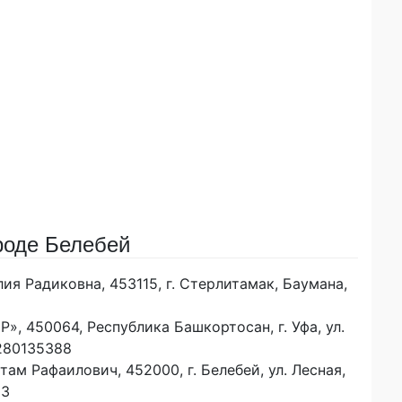
роде Белебей
я Радиковна, 453115, г. Стерлитамак, Баумана,
 450064, Республика Башкортосан, г. Уфа, ул.
0280135388
м Рафаилович, 452000, г. Белебей, ул. Лесная,
83